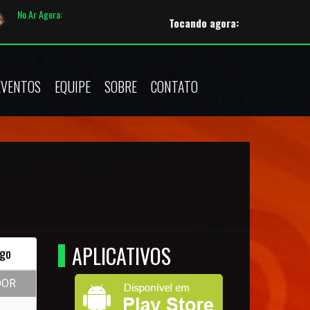
No Ar Agora:
Tocando agora:
Eurythmics - Here Com
EVENTOS
EQUIPE
SOBRE
CONTATO
APLICATIVOS
go
DOR